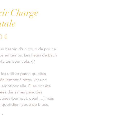
xir Charge
tale
Prix
0 €
us besoin d’un coup de pouce 
s en temps. Les fleurs de Bach 
rfaites pour cela. 🌿
les utiliser parce qu’elles 
réellement à retrouver une 
é émotionnelle. Elles ont été 
iées dans mes périodes 
uées (burnout, deuil …) mais 
u quotidien (coup de blues, 
nt important, décision à 
é
*