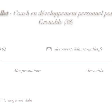
let
- Coach en développement personnel p
Grenoble (38)
8 02
decouverte@laura-nallet.fr
Mes prestations
Mes outils
xir Charge mentale